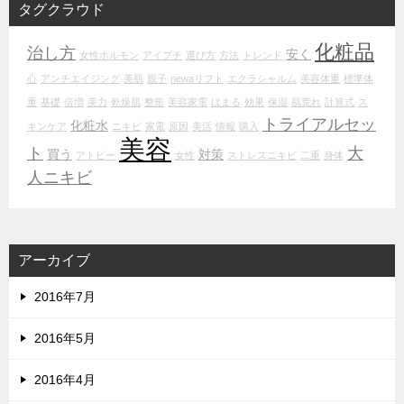
タグクラウド
化粧品
治し方
安く
女性ホルモン
アイプチ
選び方
方法
トレンド
心
アンチエイジング
美肌
親子
newaリフト
エクラシャルム
美容体重
標準体
重
基礎
倍増
美力
乾燥肌
整形
美容家電
はまる
効果
保湿
肌荒れ
計算式
ス
トライアルセッ
化粧水
キンケア
ニキビ
家電
原因
美活
情報
購入
美容
ト
大
買う
対策
アトピー
女性
ストレスニキビ
二重
身体
人ニキビ
アーカイブ
2016年7月
2016年5月
2016年4月