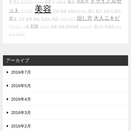
トライアルセ
安く
化粧水
電
美力
エクラシャルム
基礎
心
はまる
美容
ット
アイプチ
美活
身体
女性ホルモン
購入
親子
女性
計算式
治し方
大人ニキビ
買う
方法
家電
美肌
肌荒れ
原因
スキンケア
対策
アトピー
二重
ニキビ
効果
情報
標準体重
トレンド
選び方
乾燥肌
スト
レスニキビ
アーカイブ
2016年7月
2016年5月
2016年4月
2016年3月
2016年2月