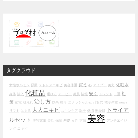
タグクラウド
買う
化粧水
女性ホルモン
原因
ストレスニキビ
美容体重
心
アイプチ
美力
化粧品
安く
対
身体
購入
選び方
アトピー
美肌
情報
トレンド
二重
治し方
策
家電
肌荒れ
効果
整形
エクラシャルム
計算式
標準体重
newa
大人ニキビ
トライア
リフト
はまる
スキンケア
親子
倍増
乾燥肌
美容
ルセット
美容家電
美活
保湿
基礎
女性
方法
アンチエイジ
ング
ニキビ