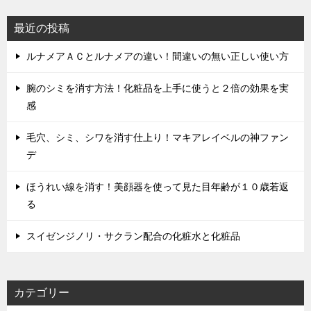
最近の投稿
ルナメアＡＣとルナメアの違い！間違いの無い正しい使い方
腕のシミを消す方法！化粧品を上手に使うと２倍の効果を実
感
毛穴、シミ、シワを消す仕上り！マキアレイベルの神ファン
デ
ほうれい線を消す！美顔器を使って見た目年齢が１０歳若返
る
スイゼンジノリ・サクラン配合の化粧水と化粧品
カテゴリー