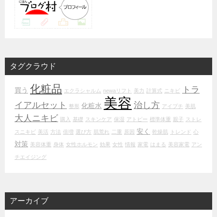
タグクラウド
化粧品
トラ
買う
エクラシャルム
newaリフト
美力
計算式
ニキビ
美容
イアルセット
治し方
化粧水
整形
アイプチ
美肌
大人ニキビ
購入
基礎
スキンケア
保湿
アトピー
標準体重
親子
ストレ
安く
スニキビ
美活
方法
倍増
選び方
肌荒れ
二重
原因
乾燥肌
トレンド
心
対策
美容体重
身体
女性ホルモン
効果
女性
情報
家電
はまる
美容家電
アン
チエイジング
アーカイブ