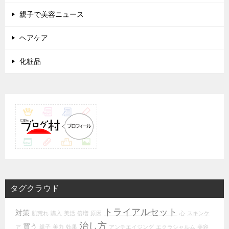
親子で美容ニュース
ヘアケア
化粧品
タグクラウド
トライアルセット
対策
肌荒れ
購入
美活
倍増
原因
心
スキンケ
治し方
買う
ア
親子
美力
効果
アンチエイジング
エクラシャルム
美容