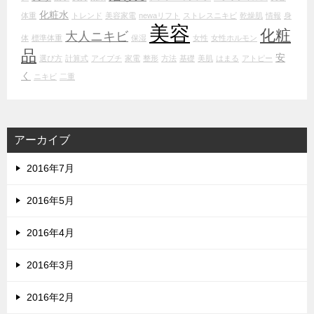
化粧水
体重
トレンド
美容家電
newaリフト
ストレスニキビ
乾燥肌
情報
身
美容
化粧
大人ニキビ
体
標準体重
保湿
女性
女性ホルモン
品
安
選び方
計算式
アイプチ
家電
整形
方法
基礎
美肌
はまる
アトピー
く
ニキビ
二重
アーカイブ
2016年7月
2016年5月
2016年4月
2016年3月
2016年2月